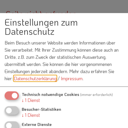
Seite nicht gefunden
Einstellungen zum
Datenschutz
Die angeforderte Seite konnte nicht gefunden werden.
Dafür kann es eine Reihe von Gründen geben, u. a. die
Beim Besuch unserer Website werden Informationen über
folgenden:
Sie verarbeitet. Mit Ihrer Zustimmung können diese auch an
Dritte, z.B. zum Zweck der statistischen Auswertung,
Der von Ihnen benutzte Link ist nicht mehr aktuell oder
übermittelt werden. Sie können die hier vorgenommenen
falsch.
Einstellungen jederzeit abändern.
Mehr dazu erfahren Sie
Sie haben die URL nicht korrekt eingegeben.
hier:
Datenschutzerklärung
/
Impressum
.
Die Seite existiert nicht mehr.
Hier
gelangen Sie zur
Startseite
Technisch notwendige Cookies
(immer erforderlich)
↓
1
Dienst
Besucher-Statistiken
↓
1
Dienst
Externe Dienste