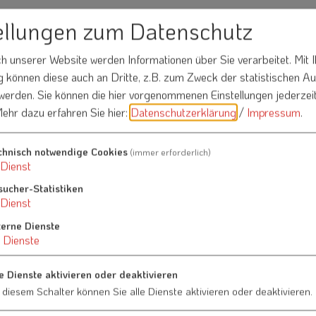
 - Patchwork
ellungen zum Datenschutz
 unserer Website werden Informationen über Sie verarbeitet. Mit I
können diese auch an Dritte, z.B. zum Zweck der statistischen A
 werden. Sie können die hier vorgenommenen Einstellungen jederzei
ehr dazu erfahren Sie hier:
Datenschutzerklärung
/
Impressum
.
Anna Sedlmeier - Patchwork
Holzgasse 2
chnisch notwendige Cookies
(immer erforderlich)
ellte
91790 Raitenbuch
Dienst
sucher-Statistiken
09147 289
Dienst
terne Dienste
Dienste
e Dienste aktivieren oder deaktivieren
 diesem Schalter können Sie alle Dienste aktivieren oder deaktivieren.