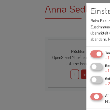
Anna Sedlmeier
Einst
Beim Besuch
Zustimmung 
übermittelt
abändern.
M
Möchten Sie von
Te
OpenStreetMap/Leaflet
bereitgest
↓
1
externe Inhalte laden?
Be
↓
1
Ja
Immer
Ex
↓
2
All
Mit