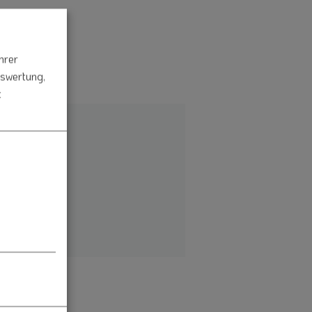
hrer
uswertung,
t