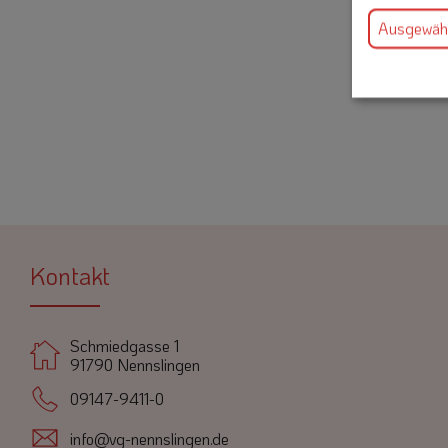
Ausgewähl
Kontakt
Schmiedgasse 1
91790 Nennslingen
09147-9411-0
info@vg-nennslingen.de