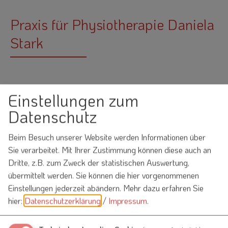
Praxis für Physiotherapie Daniela
Stark
Einstellungen zum
Datenschutz
Möchten Sie von
OpenStreetMap/Leaflet
Beim Besuch unserer Website werden Informationen über
bereitgestellte externe Inhalte laden?
Sie verarbeitet. Mit Ihrer Zustimmung können diese auch an
Ja
Immer
Dritte, z.B. zum Zweck der statistischen Auswertung,
übermittelt werden. Sie können die hier vorgenommenen
Einstellungen jederzeit abändern.
Mehr dazu erfahren Sie
hier:
Datenschutzerklärung
/
Impressum
.
Praxis für Physiotherapie Daniela Stark