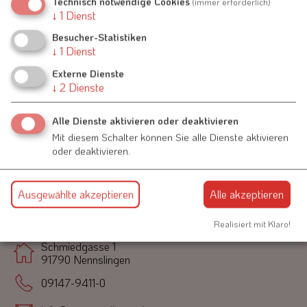
Technisch notwendige Cookies
(immer erforderlich)
Nennslinger Straße 1a
↓
1
Dienst
91790 Raitenbuch
Besucher-Statistiken
↓
1
Dienst
09147 946931
Externe Dienste
↓
2
Dienste
Alle Dienste aktivieren oder deaktivieren
Mit diesem Schalter können Sie alle Dienste aktivieren
oder deaktivieren.
Ausgewählte akzeptieren
Alle akzeptieren
Kontakt
Realisiert mit Klaro!
Schmiedgasse 1
91790 Nennslingen
09147-9411-0