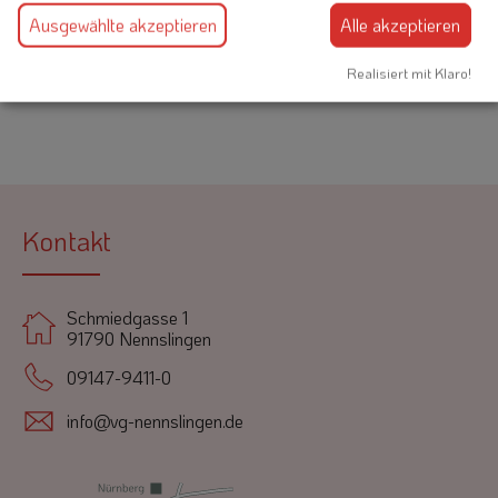
Ausgewählte akzeptieren
Alle akzeptieren
Eine Kopie dieser E-Mail wird an Ihre Adresse verschickt.
Realisiert mit Klaro!
Kontakt
Schmiedgasse 1
91790 Nennslingen
09147-9411-0
info@vg-nennslingen.de