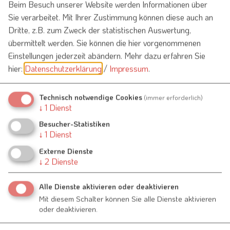
Beim Besuch unserer Website werden Informationen über
Sie verarbeitet. Mit Ihrer Zustimmung können diese auch an
Dritte, z.B. zum Zweck der statistischen Auswertung,
Betreff*
übermittelt werden. Sie können die hier vorgenommenen
Einstellungen jederzeit abändern.
Mehr dazu erfahren Sie
hier:
Datenschutzerklärung
/
Impressum
.
Nachricht*
Technisch notwendige Cookies
(immer erforderlich)
↓
1
Dienst
Besucher-Statistiken
↓
1
Dienst
Externe Dienste
↓
2
Dienste
Ich habe die
Datenschutzerklärung gelesen
und bin
Alle Dienste aktivieren oder deaktivieren
damit einverstanden.*
Mit diesem Schalter können Sie alle Dienste aktivieren
oder deaktivieren.
*) Pflichtfeld
Absenden