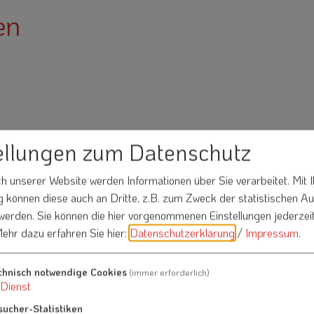
en
ellungen zum Datenschutz
 unserer Website werden Informationen über Sie verarbeitet. Mit I
Nachname*
können diese auch an Dritte, z.B. zum Zweck der statistischen A
 werden. Sie können die hier vorgenommenen Einstellungen jederzei
ehr dazu erfahren Sie hier:
Datenschutzerklärung
/
Impressum
.
chnisch notwendige Cookies
(immer erforderlich)
Dienst
sucher-Statistiken