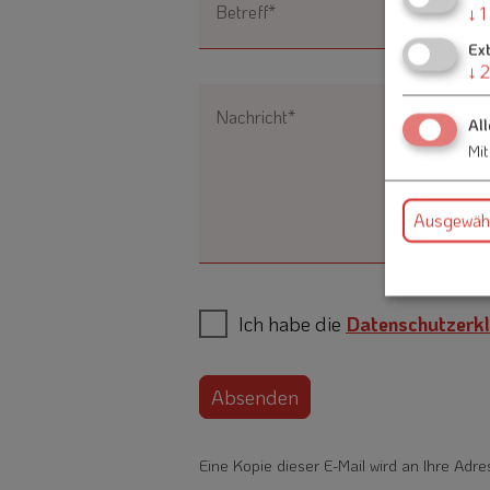
Betreff*
↓
1
Ex
↓
2
Nachricht*
All
Mit
Ausgewähl
Ich habe die
Datenschutzerkl
Absenden
Eine Kopie dieser E-Mail wird an Ihre Adre