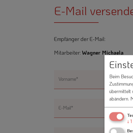
E-Mail versend
Empfänger der E-Mail:
Mitarbeiter:
Wagner Michaela
Einst
Beim Besuch
Vorname*
Zustimmung 
übermittelt
abändern.
M
E-Mail*
Te
↓
1
Be