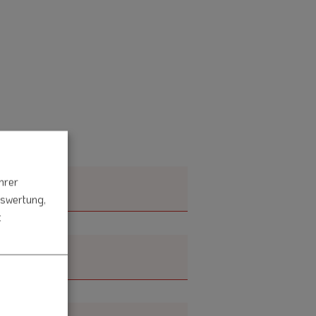
hrer
uswertung,
t