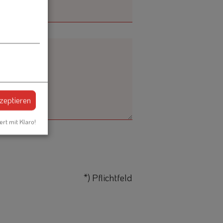
kzeptieren
ert mit Klaro!
*) Pflichtfeld