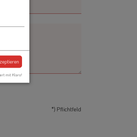
kzeptieren
ert mit Klaro!
*) Pflichtfeld