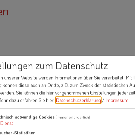
en
ellungen zum Datenschutz
 unserer Website werden Informationen über Sie verarbeitet. Mit I
Nachname*
können diese auch an Dritte, z.B. zum Zweck der statistischen A
 werden. Sie können die hier vorgenommenen Einstellungen jederzei
ehr dazu erfahren Sie hier:
Datenschutzerklärung
/
Impressum
.
chnisch notwendige Cookies
(immer erforderlich)
Dienst
sucher-Statistiken