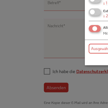
Betreff*
↓
1
Ex
↓
2
Nachricht*
All
Mit
Ausgewähl
Ich habe die
Datenschutzerkl
Absenden
Eine Kopie dieser E-Mail wird an Ihre Adre