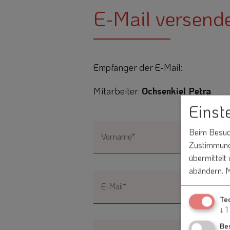
E-Mail versend
Empfänger der E-Mail:
Mitarbeiter:
Ochsenkiel Petra
Einst
Beim Besuch
Vorname*
Zustimmung 
übermittelt
abändern.
M
E-Mail*
Te
↓
1
Be