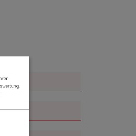
hrer
uswertung,
t