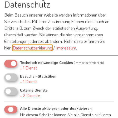
Datenschutz
Beim Besuch unserer Website werden Informationen über
E-Mail*
Sie verarbeitet. Mit Ihrer Zustimmung können diese auch an
Dritte, z.B. zum Zweck der statistischen Auswertung,
übermittelt werden. Sie können die hier vorgenommenen
Betreff*
Einstellungen jederzeit abändern.
Mehr dazu erfahren Sie
hier:
Datenschutzerklärung
/
Impressum
.
Technisch notwendige Cookies
(immer erforderlich)
Nachricht*
↓
1
Dienst
Besucher-Statistiken
↓
1
Dienst
Externe Dienste
↓
2
Dienste
Alle Dienste aktivieren oder deaktivieren
Ich habe die
Datenschutzerklärung gelesen
und bin
Mit diesem Schalter können Sie alle Dienste aktivieren