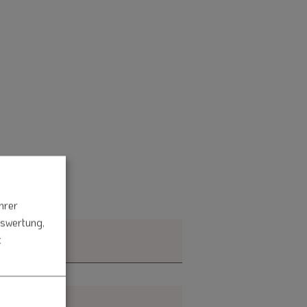
hrer
uswertung,
t