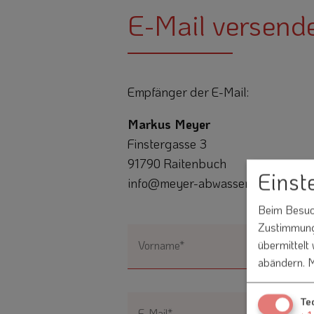
E-Mail versend
Empfänger der E-Mail:
Markus Meyer
Finstergasse 3
91790 Raitenbuch
Einst
info@meyer-abwassertechnik.de
Beim Besuch
Zustimmung 
übermittelt
Vorname*
abändern.
M
Te
E-Mail*