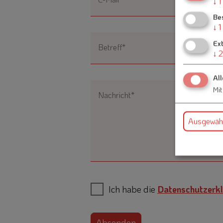
↓
1
Be
↓
1
Ex
Betreff*
↓
2
All
Mit
Nachricht*
Ausgewähl
Ich habe die
Datenschutzerkl
Absenden