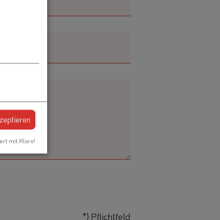
kzeptieren
ert mit Klaro!
*) Pflichtfeld