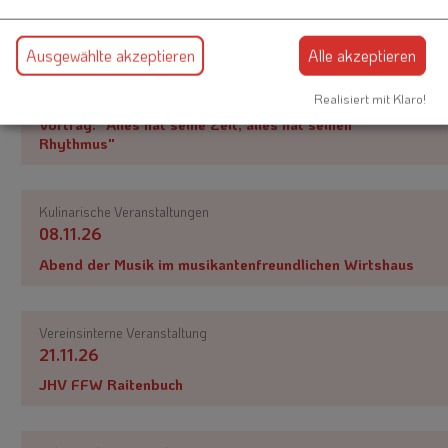
Abend der Musik im musikantenfreundlichen Wirtshaus
Ausgewählte akzeptieren
Alle akzeptieren
Vortrags- und Informationsveranstaltungen
18.09.26
Realisiert mit Klaro!
Vortrag: "Alles hat seine Zeit, alles hat seinen
Rhythmus"
Kulinarische Veranstaltungen
08.11.26
Abend der Musik im musikantenfreundlichen Wirtshaus
Vereinsinterne Veranstaltung
21.11.26
JHV FFW Raitenbuch