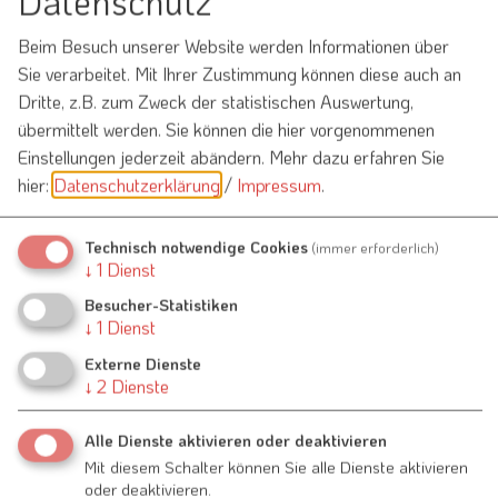
Datenschutz
Hauptstraße 15
91790 Raitenbuch
Beim Besuch unserer Website werden Informationen über
Sie verarbeitet. Mit Ihrer Zustimmung können diese auch an
09147 945591
Dritte, z.B. zum Zweck der statistischen Auswertung,
übermittelt werden. Sie können die hier vorgenommenen
Einstellungen jederzeit abändern.
Mehr dazu erfahren Sie
hier:
Datenschutzerklärung
/
Impressum
.
Auch an diesem Ort
Technisch notwendige Cookies
(immer erforderlich)
↓
1
Dienst
Besucher-Statistiken
Kulinarische Veranstaltungen
↓
1
Dienst
09.08.26
Externe Dienste
Abend der Musik im musikantenfreundlichen Wirtshaus
↓
2
Dienste
Alle Dienste aktivieren oder deaktivieren
Kulinarische Veranstaltungen
Mit diesem Schalter können Sie alle Dienste aktivieren
13.09.26
oder deaktivieren.