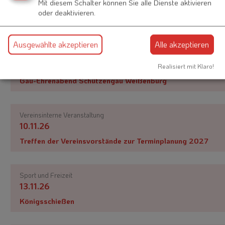
Mit diesem Schalter können Sie alle Dienste aktivieren
20.09.26
oder deaktivieren.
Kirchweihschießen Schützen
Ausgewählte akzeptieren
Alle akzeptieren
Vereinsinterne Veranstaltung
23.10.26
Realisiert mit Klaro!
Gau-Ehrenabend Schützengau Weißenburg
Vereinsinterne Veranstaltung
10.11.26
Treffen der Vereinsvorstände zur Terminplanung 2027
Sport und Freizeit
13.11.26
Königsschießen