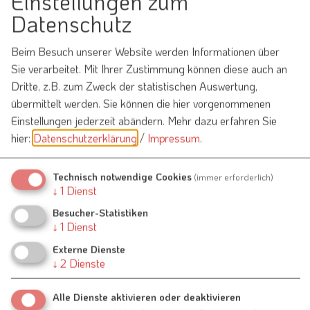
Einstellungen zum
Schützenverein Eichenlaub Raitenbuch - Reuth am
Wald e.V.
Datenschutz
Herr Jürgen Schmidt
Nennslinger Straße 12
Beim Besuch unserer Website werden Informationen über
91790 Raitenbuch
Sie verarbeitet. Mit Ihrer Zustimmung können diese auch an
Dritte, z.B. zum Zweck der statistischen Auswertung,
0151 22553634
übermittelt werden. Sie können die hier vorgenommenen
Einstellungen jederzeit abändern.
Mehr dazu erfahren Sie
hier:
Datenschutzerklärung
/
Impressum
.
Auch an diesem Ort
Technisch notwendige Cookies
(immer erforderlich)
↓
1
Dienst
Besucher-Statistiken
Sport und Freizeit
↓
1
Dienst
13.09.26
Externe Dienste
Kirchweihschießen Schützen
↓
2
Dienste
Alle Dienste aktivieren oder deaktivieren
Sport und Freizeit