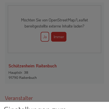
Möchten Sie von
OpenStreetMap/Leaflet
bereitgestellte externe Inhalte laden?
Ja
Immer
Schützenheim Raitenbuch
Hauptstr. 38
91790 Raitenbuch
Veranstalter