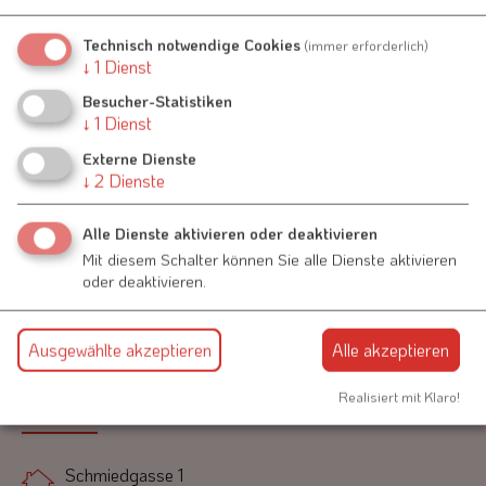
Krieger- und Reservistenkameradschaft
Raitenbuch und Umgebung e. V.
Technisch notwendige Cookies
(immer erforderlich)
↓
1
Dienst
Wolfgang Knebel
Schulweg 4
Besucher-Statistiken
91790 Raitenbuch
↓
1
Dienst
Externe Dienste
09147 945747
↓
2
Dienste
Alle Dienste aktivieren oder deaktivieren
Mit diesem Schalter können Sie alle Dienste aktivieren
oder deaktivieren.
Ausgewählte akzeptieren
Alle akzeptieren
Kontakt
Realisiert mit Klaro!
Schmiedgasse 1