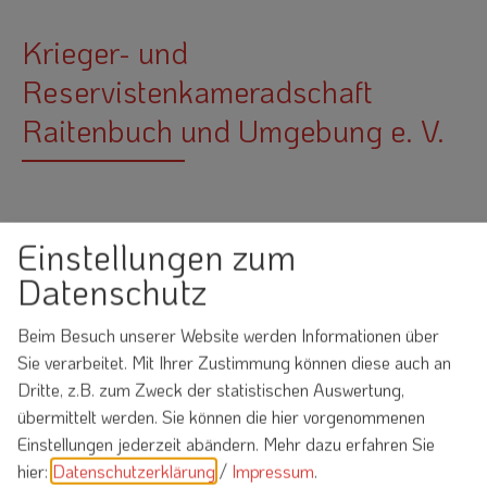
Krieger- und
Reservistenkameradschaft
Raitenbuch und Umgebung e. V.
Einstellungen zum
Datenschutz
Möchten Sie von
OpenStreetMap/Leaflet
bereitgestellte externe Inhalte laden?
Beim Besuch unserer Website werden Informationen über
Sie verarbeitet. Mit Ihrer Zustimmung können diese auch an
Ja
Immer
Dritte, z.B. zum Zweck der statistischen Auswertung,
übermittelt werden. Sie können die hier vorgenommenen
Einstellungen jederzeit abändern.
Mehr dazu erfahren Sie
hier:
Datenschutzerklärung
/
Impressum
.