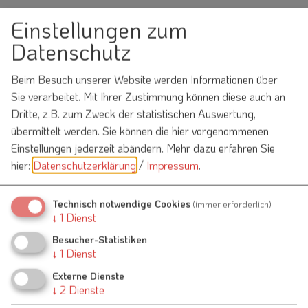
Einstellungen zum
Dieser Betrieb auch hier
Datenschutz
Essen & Trinken
Beim Besuch unserer Website werden Informationen über
Sie verarbeitet. Mit Ihrer Zustimmung können diese auch an
Dritte, z.B. zum Zweck der statistischen Auswertung,
übermittelt werden. Sie können die hier vorgenommenen
Einstellungen jederzeit abändern.
Mehr dazu erfahren Sie
hier:
Datenschutzerklärung
/
Impressum
.
Möchten Sie von
OpenStreetMap/Leaflet
bereitgestellte externe Inhalte laden?
Technisch notwendige Cookies
(immer erforderlich)
↓
1
Dienst
Ja
Immer
Besucher-Statistiken
↓
1
Dienst
Externe Dienste
↓
2
Dienste
Gasthaus Flierler