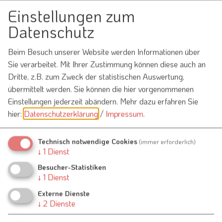
Einstellungen zum
Möchten Sie von
OpenStreetMap/Leaflet
Datenschutz
bereitgestellte externe Inhalte laden?
Beim Besuch unserer Website werden Informationen über
Ja
Immer
Sie verarbeitet. Mit Ihrer Zustimmung können diese auch an
Dritte, z.B. zum Zweck der statistischen Auswertung,
übermittelt werden. Sie können die hier vorgenommenen
Einstellungen jederzeit abändern.
Mehr dazu erfahren Sie
hier:
Datenschutzerklärung
/
Impressum
.
Pfarrkirche "St. Blasius"
Nennslinger Straße 3
91790 Raitenbuch
Technisch notwendige Cookies
(immer erforderlich)
↓
1
Dienst
Besucher-Statistiken
↓
1
Dienst
Veranstalter
Externe Dienste
↓
2
Dienste
Pfarrverband Raitenbuch-Pfraunfeld
Herr Pfarrer Michael Sauer