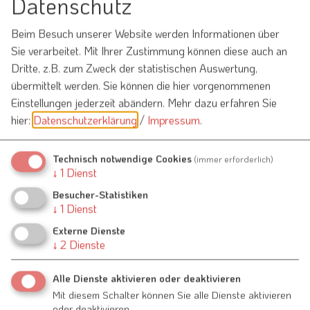
Datenschutz
Vorhabenbezogener Bebauungsplan Raitenbuch Nr. 9 -
Sonderbaufläche zur Lagerung von Sekundar- und
Recyclingbaustoffen; Planblatt und Satzung
Beim Besuch unserer Website werden Informationen über
Sie verarbeitet. Mit Ihrer Zustimmung können diese auch an
Dritte, z.B. zum Zweck der statistischen Auswertung,
Vorhabenbezogener Bebauungsplan Raitenbuch Nr. 9 -
Sonderbaufläche zur Lagerung von Sekundar- und
übermittelt werden. Sie können die hier vorgenommenen
Recyclingbaustoffen; Begründung
Einstellungen jederzeit abändern.
Mehr dazu erfahren Sie
hier:
Datenschutzerklärung
/
Impressum
.
Vorhabenbezogener Bebauungsplan Raitenbuch Nr. 9 -
Sonderbaufläche zur Lagerung von Sekundar- und
Recyclingbaustoffen; Zusammenfassende Erklärung
Technisch notwendige Cookies
(immer erforderlich)
↓
1
Dienst
Besucher-Statistiken
↓
1
Dienst
Externe Dienste
Bebauungsplan Nr. 7 "Raitenbuch Süd"
↓
2
Dienste
Alle Dienste aktivieren oder deaktivieren
Mit diesem Schalter können Sie alle Dienste aktivieren
Bebauungsplan Bechthal Nr. 3 "Bechthal Süd"
oder deaktivieren.